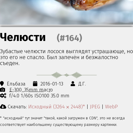
Челюсти
(#164)
Зубастые челюсти лосося выглядят устрашающе, но
это его не спасло. Был запечён и безжалостно
съеден.
Ёльбаза
2016-01-13
Д.Г.
E-300
35mm macro
f/4.0 1/60s ISO100 35.0 mm
Скачать:
Исходный (3264 ⨉ 2448)*
|
JPEG
|
WebP
* "исходный" тут значит "такой, какой загружен в CDN", это не всегда
соответствует наибольшему существующему размеру картинки.