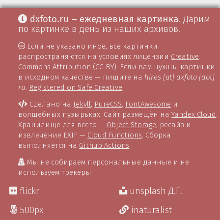
dxfoto.ru – ежедневная картинка
. Дарим
по картинке в день из наших архивов.
Если не указано иное, все картинки
распространяются на условиях лицензии
Creative
Commons Attribution (CC-BY)
. Если вам нужны картинки
в исходном качестве — пишите на
hires [at] dxfoto [dot]
ru
.
Registered on Safe Creative
Сделано на
Jekyll
,
PureCSS
,
FontAwesome
и
волшебных пузырьках. Сайт размещён на
Yandex Cloud
.
Хранилище для всего —
Object Storage
, ресайз и
извлечение EXIF —
Cloud Functions
. Сборка
выполняется на
Github Actions
.
Мы не собираем персональные данные и не
используем трекеры.
flickr
unsplash Д.Г.
500px
inaturalist