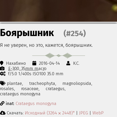
Боярышник
(#254)
Я не уверен, но это, кажется, боярышник.
Нахабино
2016-04-14
К.С.
E-300
35mm macro
f/5.0 1/400s ISO100 35.0 mm
plantae,
tracheophyta,
magnoliopsida,
rosales,
rosaceae,
crataegus,
crataegus monogyna
inat
:
Crataegus monogyna
Скачать:
Исходный (3264 ⨉ 2448)*
|
JPEG
|
WebP