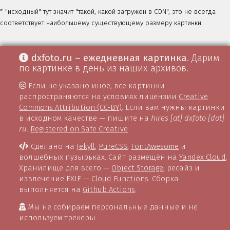
* "исходный" тут значит "такой, какой загружен в CDN", это не всегда
соответствует наибольшему существующему размеру картинки.
dxfoto.ru – ежедневная картинка
. Дарим
по картинке в день из наших архивов.
Если не указано иное, все картинки
распространяются на условиях лицензии
Creative
Commons Attribution (CC-BY)
. Если вам нужны картинки
в исходном качестве — пишите на
hires [at] dxfoto [dot]
ru
.
Registered on Safe Creative
Сделано на
Jekyll
,
PureCSS
,
FontAwesome
и
волшебных пузырьках. Сайт размещён на
Yandex Cloud
.
Хранилище для всего —
Object Storage
, ресайз и
извлечение EXIF —
Cloud Functions
. Сборка
выполняется на
Github Actions
.
Мы не собираем персональные данные и не
используем трекеры.