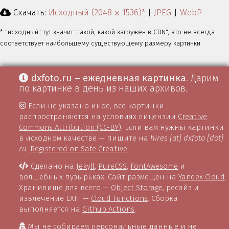
Скачать:
Исходный (2048 ⨉ 1536)*
|
JPEG
|
WebP
* "исходный" тут значит "такой, какой загружен в CDN", это не всегда
соответствует наибольшему существующему размеру картинки.
dxfoto.ru – ежедневная картинка
. Дарим
по картинке в день из наших архивов.
Если не указано иное, все картинки
распространяются на условиях лицензии
Creative
Commons Attribution (CC-BY)
. Если вам нужны картинки
в исходном качестве — пишите на
hires [at] dxfoto [dot]
ru
.
Registered on Safe Creative
Сделано на
Jekyll
,
PureCSS
,
FontAwesome
и
волшебных пузырьках. Сайт размещён на
Yandex Cloud
.
Хранилище для всего —
Object Storage
, ресайз и
извлечение EXIF —
Cloud Functions
. Сборка
выполняется на
Github Actions
.
Мы не собираем персональные данные и не