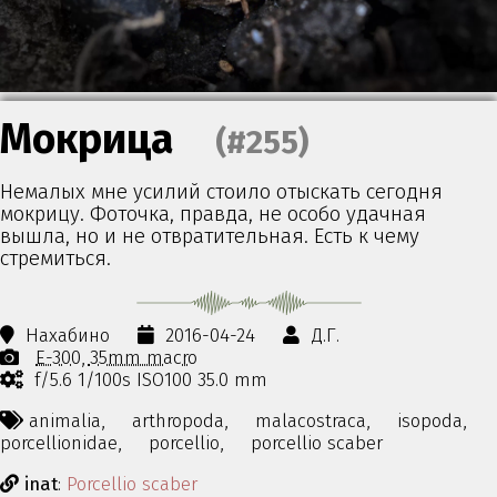
Мокрица
(#255)
Немалых мне усилий стоило отыскать сегодня
мокрицу. Фоточка, правда, не особо удачная
вышла, но и не отвратительная. Есть к чему
стремиться.
Нахабино
2016-04-24
Д.Г.
E-300
35mm macro
f/5.6 1/100s ISO100 35.0 mm
animalia,
arthropoda,
malacostraca,
isopoda,
porcellionidae,
porcellio,
porcellio scaber
inat
:
Porcellio scaber