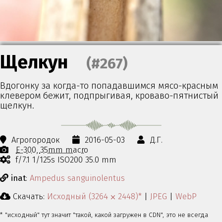
Щелкун
(#267)
Вдогонку за когда-то попадавшимся мясо-красным
клевером бежит, подпрыгивая, кроваво-пятнистый
щелкун.
Агрогородок
2016-05-03
Д.Г.
E-300
35mm macro
f/7.1 1/125s ISO200 35.0 mm
inat
:
Ampedus sanguinolentus
Скачать:
Исходный (3264 ⨉ 2448)*
|
JPEG
|
WebP
* "исходный" тут значит "такой, какой загружен в CDN", это не всегда