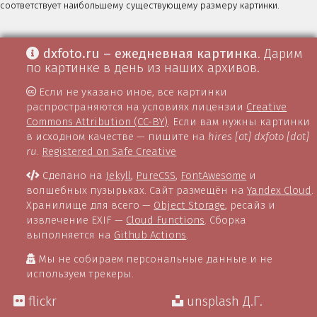
соответствует наибольшему существующему размеру картинки.
dxfoto.ru – ежедневная картинка
. Дарим
по картинке в день из наших архивов.
Если не указано иное, все картинки
распространяются на условиях лицензии
Creative
Commons Attribution (CC-BY)
. Если вам нужны картинки
в исходном качестве — пишите на
hires [at] dxfoto [dot]
ru
.
Registered on Safe Creative
Сделано на
Jekyll
,
PureCSS
,
FontAwesome
и
волшебных пузырьках. Сайт размещён на
Yandex Cloud
.
Хранилище для всего —
Object Storage
, ресайз и
извлечение EXIF —
Cloud Functions
. Сборка
выполняется на
Github Actions
.
Мы не собираем персональные данные и не
используем трекеры.
flickr
unsplash Д.Г.