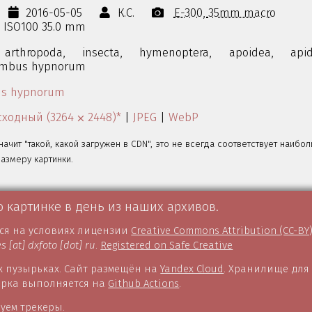
2016-05-05
К.С.
E-300
35mm macro
s ISO100 35.0 mm
arthropoda,
insecta,
hymenoptera,
apoidea,
apid
mbus hypnorum
s hypnorum
ходный (3264 ⨉ 2448)*
|
JPEG
|
WebP
значит "такой, какой загружен в CDN", это не всегда соответствует наибо
змеру картинки.
о картинке в день из наших архивов.
тся на условиях лицензии
Creative Commons Attribution (CC-BY
es [at] dxfoto [dot] ru
.
Registered on Safe Creative
 пузырьках. Сайт размещён на
Yandex Cloud
. Хранилище для
борка выполняется на
Github Actions
.
уем трекеры.