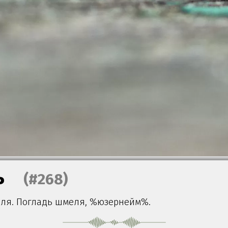
ь
(#268)
ля. Погладь шмеля, %юзернейм%.