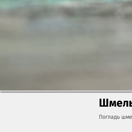
Шмел
Погладь шме