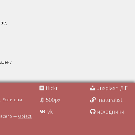
ae,
льшему
flickr
unsplash Д.Г.
500px
inaturalist
)
. Если вам
vk
исходники
 всего —
Object