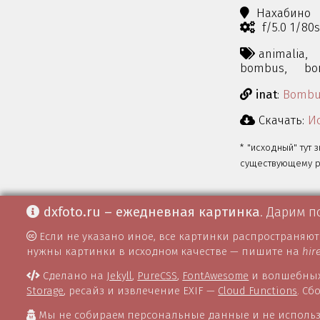
Нахабино
f/5.0 1/80
animalia,
bombus,
bo
inat
:
Bombu
Скачать:
Ис
* "исходный" тут 
существующему ра
dxfoto.ru – ежедневная картинка
. Дарим п
Если не указано иное, все картинки распространяю
нужны картинки в исходном качестве — пишите на
hir
Сделано на
Jekyll
,
PureCSS
,
FontAwesome
и волшебных
Storage
, ресайз и извлечение EXIF —
Cloud Functions
. С
Мы не собираем персональные данные и не использ