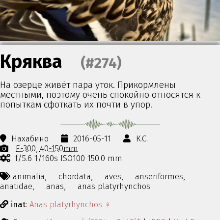
Кряква
(#274)
На озерце живёт пара уток. Прикормлены
местными, поэтому очень спокойно относятся к
попыткам сфоткать их почти в упор.
Нахабино
2016-05-11
К.С.
E-300
40-150mm
f/5.6 1/160s ISO100 150.0 mm
animalia,
chordata,
aves,
anseriformes,
anatidae,
anas,
anas platyrhynchos
inat
:
Anas platyrhynchos ♀