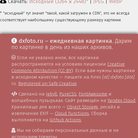
Скачать:
Исходный (3264 ⨉ 2448)*
|
JPEG
|
WebP
* "исходный" тут значит "такой, какой загружен в CDN", это не всегда
соответствует наибольшему существующему размеру картинки.
dxfoto.ru – ежедневная картинка
. Дарим
по картинке в день из наших архивов.
Если не указано иное, все картинки
распространяются на условиях лицензии
Creative
Commons Attribution (CC-BY)
. Если вам нужны картинки
в исходном качестве — пишите на
hires [at] dxfoto [dot]
ru
.
Registered on Safe Creative
Сделано на
Jekyll
,
PureCSS
,
FontAwesome
и
волшебных пузырьках. Сайт размещён на
Yandex Cloud
.
Хранилище для всего —
Object Storage
, ресайз и
извлечение EXIF —
Cloud Functions
. Сборка
выполняется на
Github Actions
.
Мы не собираем персональные данные и не
используем трекеры.