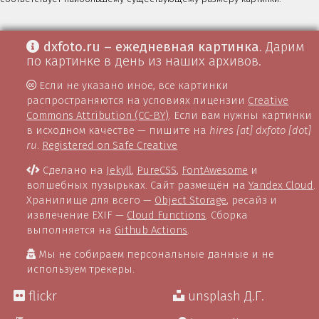
dxfoto.ru – ежедневная картинка
. Дарим
по картинке в день из наших архивов.
Если не указано иное, все картинки
распространяются на условиях лицензии
Creative
Commons Attribution (CC-BY)
. Если вам нужны картинки
в исходном качестве — пишите на
hires [at] dxfoto [dot]
ru
.
Registered on Safe Creative
Сделано на
Jekyll
,
PureCSS
,
FontAwesome
и
волшебных пузырьках. Сайт размещён на
Yandex Cloud
.
Хранилище для всего —
Object Storage
, ресайз и
извлечение EXIF —
Cloud Functions
. Сборка
выполняется на
Github Actions
.
Мы не собираем персональные данные и не
используем трекеры.
flickr
unsplash Д.Г.