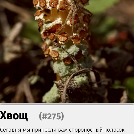
Хвощ
(#275)
Сегодня мы принесли вам спороносный колосок