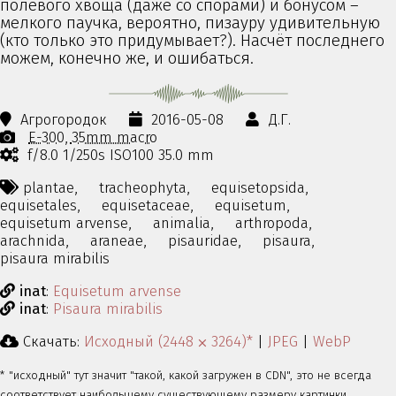
полевого хвоща (даже со спорами) и бонусом –
мелкого паучка, вероятно, пизауру удивительную
(кто только это придумывает?). Насчёт последнего
можем, конечно же, и ошибаться.
Агрогородок
2016-05-08
Д.Г.
E-300
35mm macro
f/8.0 1/250s ISO100 35.0 mm
plantae,
tracheophyta,
equisetopsida,
equisetales,
equisetaceae,
equisetum,
equisetum arvense,
animalia,
arthropoda,
arachnida,
araneae,
pisauridae,
pisaura,
pisaura mirabilis
inat
:
Equisetum arvense
inat
:
Pisaura mirabilis
Скачать:
Исходный (2448 ⨉ 3264)*
|
JPEG
|
WebP
* "исходный" тут значит "такой, какой загружен в CDN", это не всегда
соответствует наибольшему существующему размеру картинки.