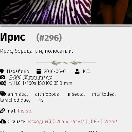
Ирис
(#296)
Ирис, бородатый, полосатый.
Нахабино
2016-06-01
К.С.
E-300
35mm macro
f/11.0 1/160s ISO100 35.0 mm
animalia,
arthropoda,
insecta,
mantodea,
tarachodidae,
iris
inat
:
Iris sp.
Скачать:
Исходный (3264 ⨉ 2448)*
|
JPEG
|
WebP