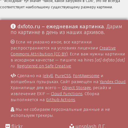
* "исходный" тут значит "такой, какой загружен в CDN", это не всегда
соответствует наибольшему существующему размеру картинки.
dxfoto.ru – ежедневная картинка
. Дарим
по картинке в день из наших архивов.
Если не указано иное, все картинки
распространяются на условиях лицензии
Creative
Commons Attribution (CC-BY)
. Если вам нужны картинки
в исходном качестве — пишите на
hires [at] dxfoto [dot]
ru
.
Registered on Safe Creative
Сделано на
Jekyll
,
PureCSS
,
FontAwesome
и
волшебных пузырьках. Сайт размещён на
Yandex Cloud
.
Хранилище для всего —
Object Storage
, ресайз и
извлечение EXIF —
Cloud Functions
. Сборка
выполняется на
Github Actions
.
Мы не собираем персональные данные и не
используем трекеры.
flickr
unsplash Д.Г.