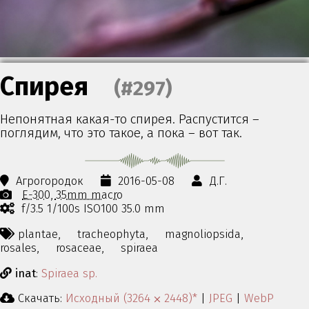
Спирея
(#297)
Непонятная какая-то спирея. Распустится –
поглядим, что это такое, а пока – вот так.
Агрогородок
2016-05-08
Д.Г.
E-300
35mm macro
f/3.5 1/100s ISO100 35.0 mm
plantae,
tracheophyta,
magnoliopsida,
rosales,
rosaceae,
spiraea
inat
:
Spiraea sp.
Скачать:
Исходный (3264 ⨉ 2448)*
|
JPEG
|
WebP