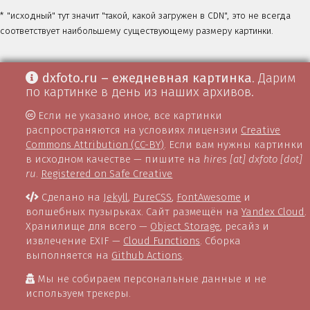
* "исходный" тут значит "такой, какой загружен в CDN", это не всегда
соответствует наибольшему существующему размеру картинки.
dxfoto.ru – ежедневная картинка
. Дарим
по картинке в день из наших архивов.
Если не указано иное, все картинки
распространяются на условиях лицензии
Creative
Commons Attribution (CC-BY)
. Если вам нужны картинки
в исходном качестве — пишите на
hires [at] dxfoto [dot]
ru
.
Registered on Safe Creative
Сделано на
Jekyll
,
PureCSS
,
FontAwesome
и
волшебных пузырьках. Сайт размещён на
Yandex Cloud
.
Хранилище для всего —
Object Storage
, ресайз и
извлечение EXIF —
Cloud Functions
. Сборка
выполняется на
Github Actions
.
Мы не собираем персональные данные и не
используем трекеры.