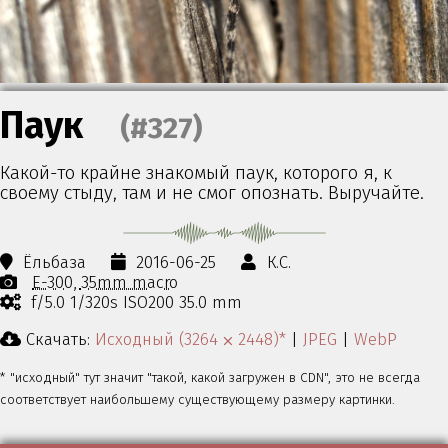
Паук
(#327)
Какой-то крайне знакомый паук, которого я, к
своему стыду, там и не смог опознать. Выручайте.
Ёльбаза
2016-06-25
К.С.
E-300
35mm macro
f/5.0 1/320s ISO200 35.0 mm
Скачать:
Исходный (3264 ⨉ 2448)*
|
JPEG
|
WebP
* "исходный" тут значит "такой, какой загружен в CDN", это не всегда
соответствует наибольшему существующему размеру картинки.