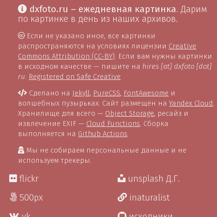
dxfoto.ru – ежедневная картинка
. Дарим
по картинке в день из наших архивов.
Если не указано иное, все картинки
распространяются на условиях лицензии
Creative
Commons Attribution (CC-BY)
. Если вам нужны картинки
в исходном качестве — пишите на
hires [at] dxfoto [dot]
ru
.
Registered on Safe Creative
Сделано на
Jekyll
,
PureCSS
,
FontAwesome
и
волшебных пузырьках. Сайт размещён на
Yandex Cloud
.
Хранилище для всего —
Object Storage
, ресайз и
извлечение EXIF —
Cloud Functions
. Сборка
выполняется на
Github Actions
.
Мы не собираем персональные данные и не
используем трекеры.
flickr
unsplash Д.Г.
500px
inaturalist
vk
исходники