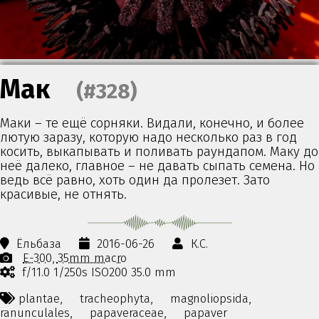
Мак
(#328)
Маки – те ещё сорняки. Видали, конечно, и более
лютую заразу, которую надо несколько раз в год
косить, выкапывать и поливать раундапом. Маку до
неё далеко, главное – не давать сыпать семена. Но
ведь всё равно, хоть один да пролезет. Зато
красивые, не отнять.
Ёльбаза
2016-06-26
К.С.
E-300
35mm macro
f/11.0 1/250s ISO200 35.0 mm
plantae,
tracheophyta,
magnoliopsida,
ranunculales,
papaveraceae,
papaver