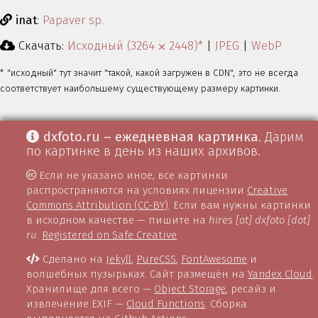
inat
:
Papaver sp.
Скачать:
Исходный (3264 ⨉ 2448)*
|
JPEG
|
WebP
* "исходный" тут значит "такой, какой загружен в CDN", это не всегда
соответствует наибольшему существующему размеру картинки.
dxfoto.ru – ежедневная картинка
. Дарим
по картинке в день из наших архивов.
Если не указано иное, все картинки
распространяются на условиях лицензии
Creative
Commons Attribution (CC-BY)
. Если вам нужны картинки
в исходном качестве — пишите на
hires [at] dxfoto [dot]
ru
.
Registered on Safe Creative
Сделано на
Jekyll
,
PureCSS
,
FontAwesome
и
волшебных пузырьках. Сайт размещён на
Yandex Cloud
.
Хранилище для всего —
Object Storage
, ресайз и
извлечение EXIF —
Cloud Functions
. Сборка