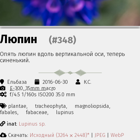
Люпин
(#348)
Опять люпин вдоль вертикальной оси, теперь
синенький.
Ёльбаза
2016-06-30
К.С.
E-300
35mm macro
f/4.5 1/160s ISO200 35.0 mm
plantae,
tracheophyta,
magnoliopsida,
fabales,
fabaceae,
lupinus
inat
:
Lupinus sp.
Скачать:
Исходный (3264 ⨉ 2448)*
|
JPEG
|
WebP