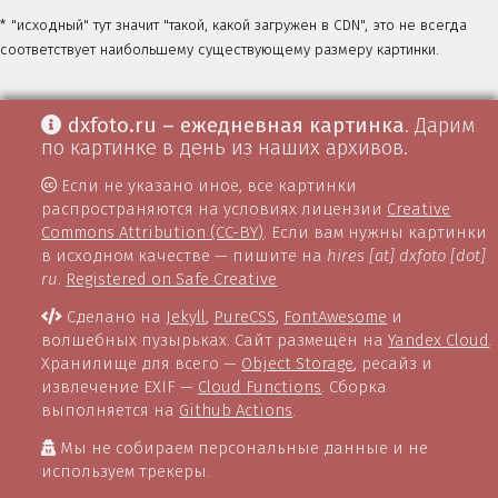
* "исходный" тут значит "такой, какой загружен в CDN", это не всегда
соответствует наибольшему существующему размеру картинки.
dxfoto.ru – ежедневная картинка
. Дарим
по картинке в день из наших архивов.
Если не указано иное, все картинки
распространяются на условиях лицензии
Creative
Commons Attribution (CC-BY)
. Если вам нужны картинки
в исходном качестве — пишите на
hires [at] dxfoto [dot]
ru
.
Registered on Safe Creative
Сделано на
Jekyll
,
PureCSS
,
FontAwesome
и
волшебных пузырьках. Сайт размещён на
Yandex Cloud
.
Хранилище для всего —
Object Storage
, ресайз и
извлечение EXIF —
Cloud Functions
. Сборка
выполняется на
Github Actions
.
Мы не собираем персональные данные и не
используем трекеры.