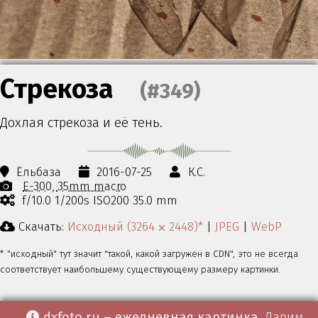
Стрекоза
(#349)
Дохлая стрекоза и её тень.
Ёльбаза
2016-07-25
К.С.
E-300
35mm macro
f/10.0 1/200s ISO200 35.0 mm
Скачать:
Исходный (3264 ⨉ 2448)*
|
JPEG
|
WebP
* "исходный" тут значит "такой, какой загружен в CDN", это не всегда
соответствует наибольшему существующему размеру картинки.
dxfoto.ru – ежедневная картинка
. Дарим