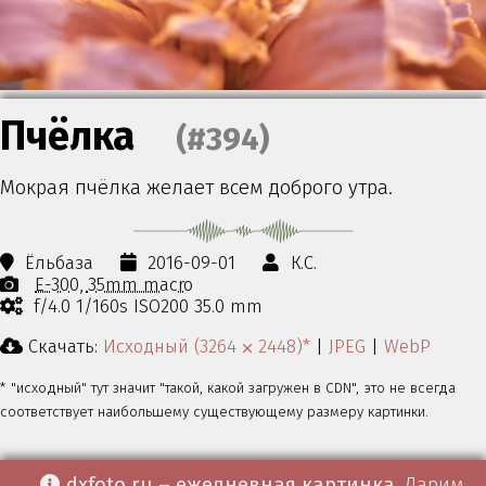
Пчёлка
(#394)
Мокрая пчёлка желает всем доброго утра.
Ёльбаза
2016-09-01
К.С.
E-300
35mm macro
f/4.0 1/160s ISO200 35.0 mm
Скачать:
Исходный (3264 ⨉ 2448)*
|
JPEG
|
WebP
* "исходный" тут значит "такой, какой загружен в CDN", это не всегда
соответствует наибольшему существующему размеру картинки.
dxfoto.ru – ежедневная картинка
. Дарим