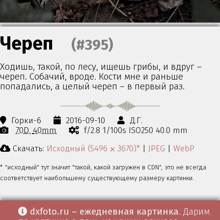
Череп
(#395)
Ходишь, такой, по лесу, ищешь грибы, и вдруг –
череп. Собачий, вроде. Кости мне и раньше
попадались, а целый череп – в первый раз.
Горки-6
2016-09-10
Д.Г.
70D
40mm
f/2.8 1/100s ISO250 40.0 mm
Скачать:
Исходный (5496 ⨉ 3670)*
|
JPEG
|
WebP
* "исходный" тут значит "такой, какой загружен в CDN", это не всегда
соответствует наибольшему существующему размеру картинки.
dxfoto.ru – ежедневная картинка
. Дарим