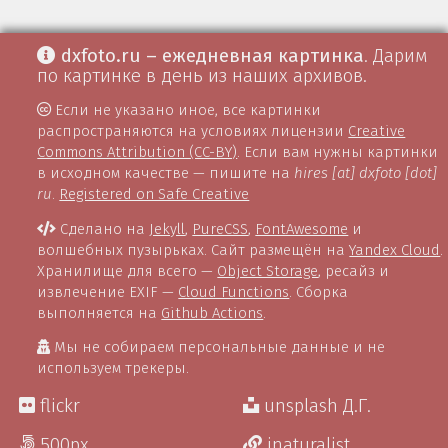
dxfoto.ru – ежедневная картинка
. Дарим
по картинке в день из наших архивов.
Если не указано иное, все картинки
распространяются на условиях лицензии
Creative
Commons Attribution (CC-BY)
. Если вам нужны картинки
в исходном качестве — пишите на
hires [at] dxfoto [dot]
ru
.
Registered on Safe Creative
Сделано на
Jekyll
,
PureCSS
,
FontAwesome
и
волшебных пузырьках. Сайт размещён на
Yandex Cloud
.
Хранилище для всего —
Object Storage
, ресайз и
извлечение EXIF —
Cloud Functions
. Сборка
выполняется на
Github Actions
.
Мы не собираем персональные данные и не
используем трекеры.
flickr
unsplash Д.Г.
500px
inaturalist