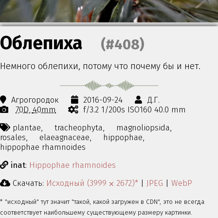
Облепиха
(#408)
Немного облепихи, потому что почему бы и нет.
Агрогородок
2016-09-24
Д.Г.
70D
40mm
f/3.2 1/200s ISO160 40.0 mm
plantae,
tracheophyta,
magnoliopsida,
rosales,
elaeagnaceae,
hippophae,
hippophae rhamnoides
inat
:
Hippophae rhamnoides
Скачать:
Исходный (3999 ⨉ 2672)*
|
JPEG
|
WebP
* "исходный" тут значит "такой, какой загружен в CDN", это не всегда
соответствует наибольшему существующему размеру картинки.