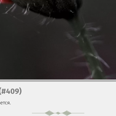
(#409)
ется.