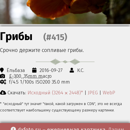
Грибы
(#415)
Срочно держите сопливые грибы.
Ёльбаза
2016-09-27
К.С.
E-300
35mm macro
f/4.5 1/100s ISO200 35.0 mm
Скачать:
Исходный (3264 ⨉ 2448)*
|
JPEG
|
WebP
* "исходный" тут значит "такой, какой загружен в CDN", это не всегда
соответствует наибольшему существующему размеру картинки.
dxfoto.ru – ежедневная картинка
. Дарим