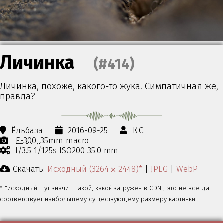
Личинка
(#414)
Личинка, похоже, какого-то жука. Симпатичная же,
правда?
Ёльбаза
2016-09-25
К.С.
E-300
35mm macro
f/3.5 1/125s ISO200 35.0 mm
Скачать:
Исходный (3264 ⨉ 2448)*
|
JPEG
|
WebP
* "исходный" тут значит "такой, какой загружен в CDN", это не всегда
соответствует наибольшему существующему размеру картинки.