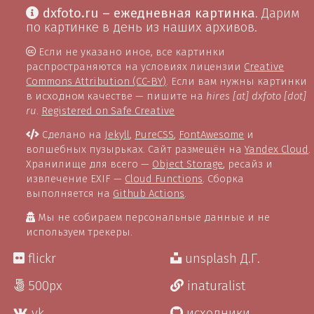
dxfoto.ru – ежедневная картинка
. Дарим
по картинке в день из наших архивов.
Если не указано иное, все картинки
распространяются на условиях лицензии
Creative
Commons Attribution (CC-BY)
. Если вам нужны картинки
в исходном качестве — пишите на
hires [at] dxfoto [dot]
ru
.
Registered on Safe Creative
Сделано на
Jekyll
,
PureCSS
,
FontAwesome
и
волшебных пузырьках. Сайт размещён на
Yandex Cloud
.
Хранилище для всего —
Object Storage
, ресайз и
извлечение EXIF —
Cloud Functions
. Сборка
выполняется на
Github Actions
.
Мы не собираем персональные данные и не
используем трекеры.
flickr
unsplash Д.Г.
500px
inaturalist
vk
исходники