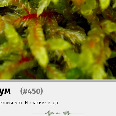
ум
(#450)
зный мох. И красивый, да.