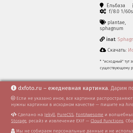
Ёльбаза
f/8.0 1/60
plantae,
sphagnum
inat
:
Sphag
Скачать:
Ис
* "исходный" тут 
существующему ра
dxfoto.ru – ежедневная картинка
. Дарим п
Если не указано иное, все картинки распространяю
нужны картинки в исходном качестве — пишите на
hir
Сделано на
Jekyll
,
PureCSS
,
FontAwesome
и волшебных
Storage
, ресайз и извлечение EXIF —
Cloud Functions
. С
Мы не собираем персональные данные и не использ