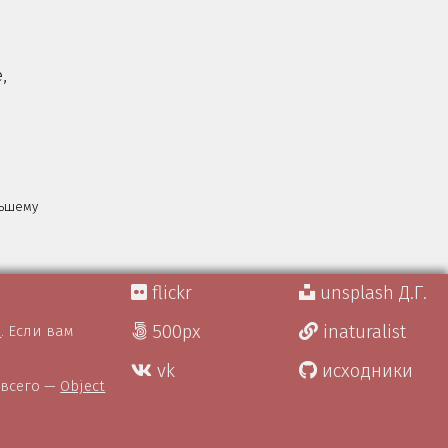
,
льшему
flickr
unsplash Д.Г.
500px
inaturalist
)
. Если вам
vk
исходники
 всего —
Object