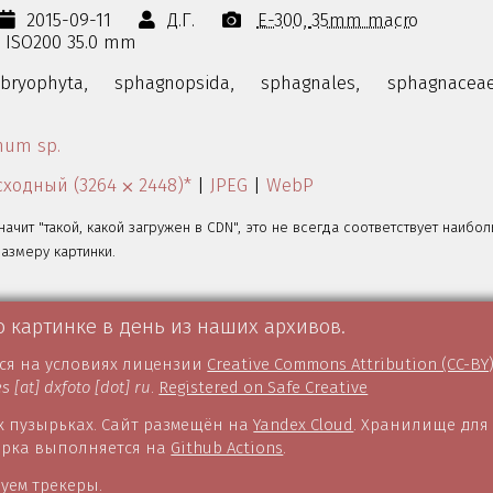
2015-09-11
Д.Г.
E-300
35mm macro
s ISO200 35.0 mm
bryophyta,
sphagnopsida,
sphagnales,
sphagnaceae
num sp.
ходный (3264 ⨉ 2448)*
|
JPEG
|
WebP
значит "такой, какой загружен в CDN", это не всегда соответствует наибо
змеру картинки.
о картинке в день из наших архивов.
тся на условиях лицензии
Creative Commons Attribution (CC-BY
es [at] dxfoto [dot] ru
.
Registered on Safe Creative
 пузырьках. Сайт размещён на
Yandex Cloud
. Хранилище для
борка выполняется на
Github Actions
.
уем трекеры.