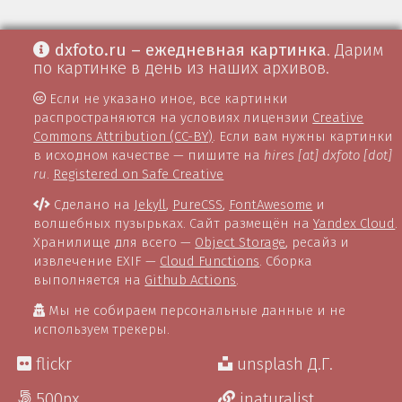
dxfoto.ru – ежедневная картинка
. Дарим
по картинке в день из наших архивов.
Если не указано иное, все картинки
распространяются на условиях лицензии
Creative
Commons Attribution (CC-BY)
. Если вам нужны картинки
в исходном качестве — пишите на
hires [at] dxfoto [dot]
ru
.
Registered on Safe Creative
Сделано на
Jekyll
,
PureCSS
,
FontAwesome
и
волшебных пузырьках. Сайт размещён на
Yandex Cloud
.
Хранилище для всего —
Object Storage
, ресайз и
извлечение EXIF —
Cloud Functions
. Сборка
выполняется на
Github Actions
.
Мы не собираем персональные данные и не
используем трекеры.
flickr
unsplash Д.Г.
500px
inaturalist