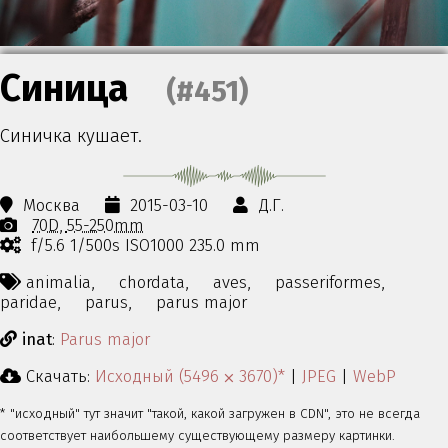
Синица
(#451)
Синичка кушает.
Москва
2015-03-10
Д.Г.
70D
55-250mm
f/5.6 1/500s ISO1000 235.0 mm
animalia,
chordata,
aves,
passeriformes,
paridae,
parus,
parus major
inat
:
Parus major
Скачать:
Исходный (5496 ⨉ 3670)*
|
JPEG
|
WebP
* "исходный" тут значит "такой, какой загружен в CDN", это не всегда
соответствует наибольшему существующему размеру картинки.