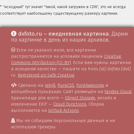
* "исходный" тут значит "такой, какой загружен в CDN", это не всегда
соответствует наибольшему существующему размеру картинки.
dxfoto.ru – ежедневная картинка
. Дарим
по картинке в день из наших архивов.
Если не указано иное, все картинки
распространяются на условиях лицензии
Creative
Commons Attribution (CC-BY)
. Если вам нужны картинки
в исходном качестве — пишите на
hires [at] dxfoto [dot]
ru
.
Registered on Safe Creative
Сделано на
Jekyll
,
PureCSS
,
FontAwesome
и
волшебных пузырьках. Сайт размещён на
Yandex Cloud
.
Хранилище для всего —
Object Storage
, ресайз и
извлечение EXIF —
Cloud Functions
. Сборка
выполняется на
Github Actions
.
Мы не собираем персональные данные и не
используем трекеры.