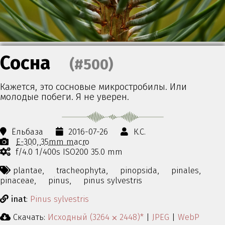
Сосна
(#500)
Кажется, это сосновые микростробилы. Или
молодые побеги. Я не уверен.
Ёльбаза
2016-07-26
К.С.
E-300
35mm macro
f/4.0 1/400s ISO200 35.0 mm
plantae,
tracheophyta,
pinopsida,
pinales,
pinaceae,
pinus,
pinus sylvestris
inat
:
Pinus sylvestris
Скачать:
Исходный (3264 ⨉ 2448)*
|
JPEG
|
WebP