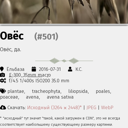
Овёс
(#501)
Овёс, да.
Ёльбаза
2016-07-31
К.С.
E-300
35mm macro
f/4.5 1/400s ISO200 35.0 mm
plantae,
tracheophyta,
liliopsida,
poales,
poaceae,
avena,
avena sativa
Скачать:
Исходный (3264 ⨉ 2448)*
|
JPEG
|
WebP
* "исходный" тут значит "такой, какой загружен в CDN", это не всегда
соответствует наибольшему существующему размеру картинки.