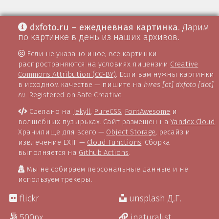
dxfoto.ru – ежедневная картинка
. Дарим
по картинке в день из наших архивов.
Если не указано иное, все картинки
распространяются на условиях лицензии
Creative
Commons Attribution (CC-BY)
. Если вам нужны картинки
в исходном качестве — пишите на
hires [at] dxfoto [dot]
ru
.
Registered on Safe Creative
Сделано на
Jekyll
,
PureCSS
,
FontAwesome
и
волшебных пузырьках. Сайт размещён на
Yandex Cloud
.
Хранилище для всего —
Object Storage
, ресайз и
извлечение EXIF —
Cloud Functions
. Сборка
выполняется на
Github Actions
.
Мы не собираем персональные данные и не
используем трекеры.
flickr
unsplash Д.Г.
500px
inaturalist