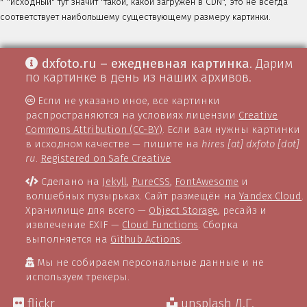
* "исходный" тут значит "такой, какой загружен в CDN", это не всегда
соответствует наибольшему существующему размеру картинки.
dxfoto.ru – ежедневная картинка
. Дарим
по картинке в день из наших архивов.
Если не указано иное, все картинки
распространяются на условиях лицензии
Creative
Commons Attribution (CC-BY)
. Если вам нужны картинки
в исходном качестве — пишите на
hires [at] dxfoto [dot]
ru
.
Registered on Safe Creative
Сделано на
Jekyll
,
PureCSS
,
FontAwesome
и
волшебных пузырьках. Сайт размещён на
Yandex Cloud
.
Хранилище для всего —
Object Storage
, ресайз и
извлечение EXIF —
Cloud Functions
. Сборка
выполняется на
Github Actions
.
Мы не собираем персональные данные и не
используем трекеры.
flickr
unsplash Д.Г.