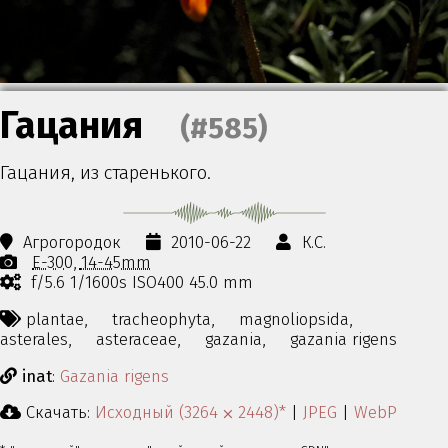
Гацания
(#585)
Гацания, из старенького.
Агрогородок
2010-06-22
К.С.
E-300
14-45mm
f/5.6 1/1600s ISO400 45.0 mm
plantae,
tracheophyta,
magnoliopsida,
asterales,
asteraceae,
gazania,
gazania rigens
inat
:
Gazania rigens
Скачать:
Исходный (3264 ⨉ 2448)*
|
JPEG
|
WebP