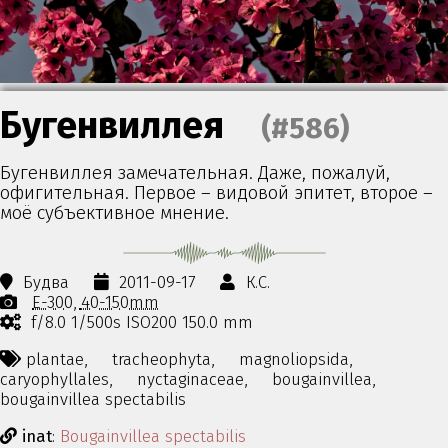
Бугенвиллея
(#586)
Бугенвиллея замечательная. Даже, пожалуй,
офигительная. Первое – видовой эпитет, второе –
моё субъективное мнение.
Будва
2011-09-17
К.С.
E-300
40-150mm
f/8.0 1/500s ISO200 150.0 mm
plantae,
tracheophyta,
magnoliopsida,
caryophyllales,
nyctaginaceae,
bougainvillea,
bougainvillea spectabilis
inat
:
Bougainvillea spectabilis