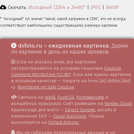
Скачать:
Исходный (3264 ⨉ 2448)*
|
JPEG
|
WebP
* "исходный" тут значит "такой, какой загружен в CDN", это не всегда
соответствует наибольшему существующему размеру картинки.
dxfoto.ru – ежедневная картинка
. Дарим
по картинке в день из наших архивов.
Если не указано иное, все картинки
распространяются на условиях лицензии
Creative
Commons Attribution (CC-BY)
. Если вам нужны картинки
в исходном качестве — пишите на
hires [at] dxfoto [dot]
ru
.
Registered on Safe Creative
Сделано на
Jekyll
,
PureCSS
,
FontAwesome
и
волшебных пузырьках. Сайт размещён на
Yandex Cloud
.
Хранилище для всего —
Object Storage
, ресайз и
извлечение EXIF —
Cloud Functions
. Сборка
выполняется на
Github Actions
.
Мы не собираем персональные данные и не