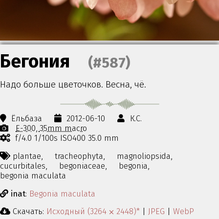
Бегония
(#587)
Надо больше цветочков. Весна, чё.
Ёльбаза
2012-06-10
К.С.
E-300
35mm macro
f/4.0 1/100s ISO400 35.0 mm
plantae,
tracheophyta,
magnoliopsida,
cucurbitales,
begoniaceae,
begonia,
begonia maculata
inat
:
Begonia maculata
Скачать:
Исходный (3264 ⨉ 2448)*
|
JPEG
|
WebP