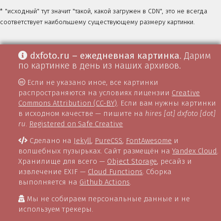
* "исходный" тут значит "такой, какой загружен в CDN", это не всегда
соответствует наибольшему существующему размеру картинки.
dxfoto.ru – ежедневная картинка
. Дарим
по картинке в день из наших архивов.
Если не указано иное, все картинки
распространяются на условиях лицензии
Creative
Commons Attribution (CC-BY)
. Если вам нужны картинки
в исходном качестве — пишите на
hires [at] dxfoto [dot]
ru
.
Registered on Safe Creative
Сделано на
Jekyll
,
PureCSS
,
FontAwesome
и
волшебных пузырьках. Сайт размещён на
Yandex Cloud
.
Хранилище для всего —
Object Storage
, ресайз и
извлечение EXIF —
Cloud Functions
. Сборка
выполняется на
Github Actions
.
Мы не собираем персональные данные и не
используем трекеры.