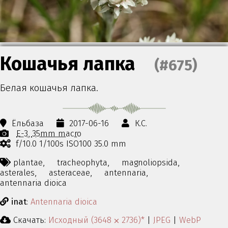
Кошачья лапка
(#675)
Белая кошачья лапка.
Ёльбаза
2017-06-16
К.С.
E-3
35mm macro
f/10.0 1/100s ISO100 35.0 mm
plantae,
tracheophyta,
magnoliopsida,
asterales,
asteraceae,
antennaria,
antennaria dioica
inat
:
Antennaria dioica
Скачать:
Исходный (3648 ⨉ 2736)*
|
JPEG
|
WebP