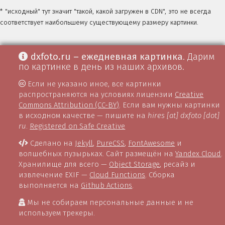
* "исходный" тут значит "такой, какой загружен в CDN", это не всегда
соответствует наибольшему существующему размеру картинки.
dxfoto.ru – ежедневная картинка
. Дарим
по картинке в день из наших архивов.
Если не указано иное, все картинки
распространяются на условиях лицензии
Creative
Commons Attribution (CC-BY)
. Если вам нужны картинки
в исходном качестве — пишите на
hires [at] dxfoto [dot]
ru
.
Registered on Safe Creative
Сделано на
Jekyll
,
PureCSS
,
FontAwesome
и
волшебных пузырьках. Сайт размещён на
Yandex Cloud
.
Хранилище для всего —
Object Storage
, ресайз и
извлечение EXIF —
Cloud Functions
. Сборка
выполняется на
Github Actions
.
Мы не собираем персональные данные и не
используем трекеры.