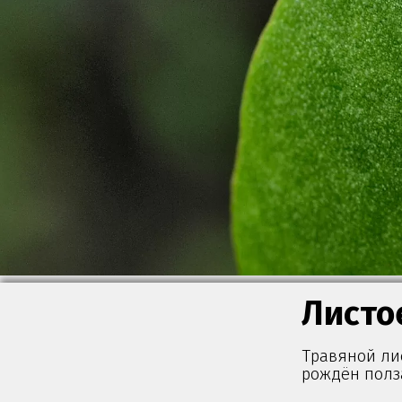
Листо
Травяной лис
рождён полз