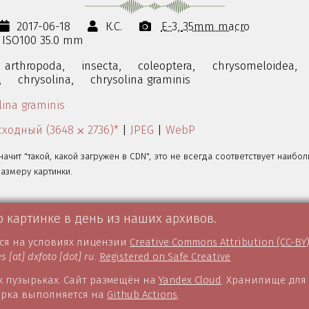
2017-06-18
К.С.
E-3
35mm macro
s ISO100 35.0 mm
arthropoda,
insecta,
coleoptera,
chrysomeloidea,
,
chrysolina,
chrysolina graminis
lina graminis
ходный (3648 ⨉ 2736)*
|
JPEG
|
WebP
значит "такой, какой загружен в CDN", это не всегда соответствует наибо
змеру картинки.
о картинке в день из наших архивов.
тся на условиях лицензии
Creative Commons Attribution (CC-BY
es [at] dxfoto [dot] ru
.
Registered on Safe Creative
 пузырьках. Сайт размещён на
Yandex Cloud
. Хранилище для
борка выполняется на
Github Actions
.