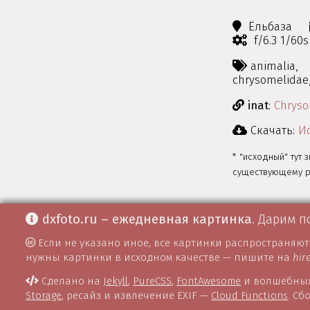
Ёльбаза
f/6.3 1/60
animalia,
chrysomelidae
inat
:
Chryso
Скачать:
Ис
* "исходный" тут 
существующему ра
dxfoto.ru – ежедневная картинка
. Дарим п
Если не указано иное, все картинки распространяю
нужны картинки в исходном качестве — пишите на
hir
Сделано на
Jekyll
,
PureCSS
,
FontAwesome
и волшебных
Storage
, ресайз и извлечение EXIF —
Cloud Functions
. С