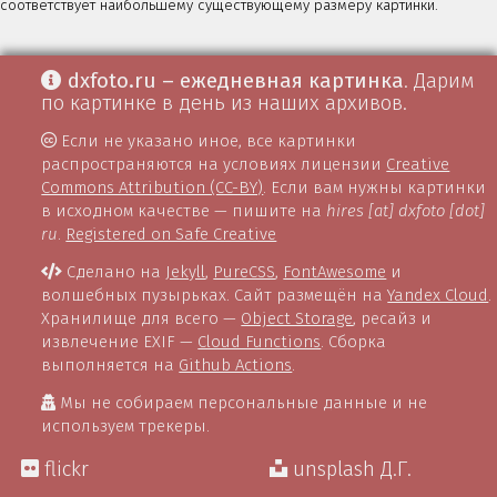
соответствует наибольшему существующему размеру картинки.
dxfoto.ru – ежедневная картинка
. Дарим
по картинке в день из наших архивов.
Если не указано иное, все картинки
распространяются на условиях лицензии
Creative
Commons Attribution (CC-BY)
. Если вам нужны картинки
в исходном качестве — пишите на
hires [at] dxfoto [dot]
ru
.
Registered on Safe Creative
Сделано на
Jekyll
,
PureCSS
,
FontAwesome
и
волшебных пузырьках. Сайт размещён на
Yandex Cloud
.
Хранилище для всего —
Object Storage
, ресайз и
извлечение EXIF —
Cloud Functions
. Сборка
выполняется на
Github Actions
.
Мы не собираем персональные данные и не
используем трекеры.
flickr
unsplash Д.Г.