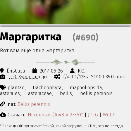
Маргаритка
(#690)
Вот вам ещё одна маргаритка.
Ёльбаза
2017-06-26
К.С.
E-3
35mm macro
f/4.0 1/125s ISO100 35.0 mm
plantae,
tracheophyta,
magnoliopsida,
asterales,
asteraceae,
bellis,
bellis perennis
inat
:
Bellis perennis
Скачать:
Исходный (3648 ⨉ 2736)*
|
JPEG
|
WebP
* "исходный" тут значит "такой, какой загружен в CDN", это не всегда