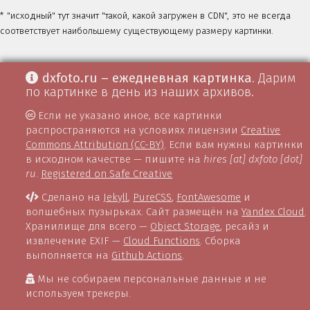
* "исходный" тут значит "такой, какой загружен в CDN", это не всегда
соответствует наибольшему существующему размеру картинки.
dxfoto.ru – ежедневная картинка
. Дарим
по картинке в день из наших архивов.
Если не указано иное, все картинки
распространяются на условиях лицензии
Creative
Commons Attribution (CC-BY)
. Если вам нужны картинки
в исходном качестве — пишите на
hires [at] dxfoto [dot]
ru
.
Registered on Safe Creative
Сделано на
Jekyll
,
PureCSS
,
FontAwesome
и
волшебных пузырьках. Сайт размещён на
Yandex Cloud
.
Хранилище для всего —
Object Storage
, ресайз и
извлечение EXIF —
Cloud Functions
. Сборка
выполняется на
Github Actions
.
Мы не собираем персональные данные и не
используем трекеры.