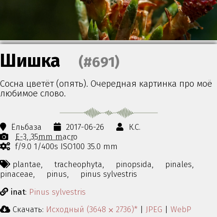
Шишка
(#691)
Сосна цветёт (опять). Очередная картинка про моё
любимое слово.
Ёльбаза
2017-06-26
К.С.
E-3
35mm macro
f/9.0 1/400s ISO100 35.0 mm
plantae,
tracheophyta,
pinopsida,
pinales,
pinaceae,
pinus,
pinus sylvestris
inat
:
Pinus sylvestris
Скачать:
Исходный (3648 ⨉ 2736)*
|
JPEG
|
WebP