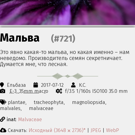
Мальва
(#721)
Это явно какая-то мальва, но какая именно – нам
неведомо. Производитель семян секретничает.
Думается мне, что лесная.
Ёльбаза
2017-07-12
К.С.
E-3
35mm macro
f/3.5 1/160s ISO100 35.0 mm
plantae,
tracheophyta,
magnoliopsida,
malvales,
malvaceae
inat
:
Malvaceae
Скачать:
Исходный (3648 ⨉ 2736)*
|
JPEG
|
WebP