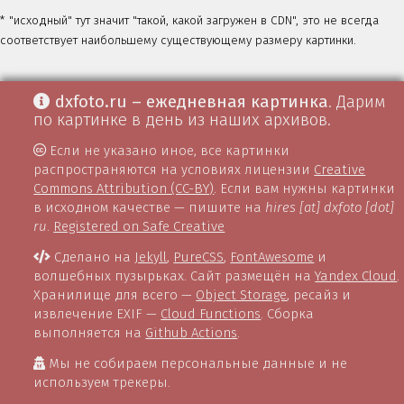
* "исходный" тут значит "такой, какой загружен в CDN", это не всегда
соответствует наибольшему существующему размеру картинки.
dxfoto.ru – ежедневная картинка
. Дарим
по картинке в день из наших архивов.
Если не указано иное, все картинки
распространяются на условиях лицензии
Creative
Commons Attribution (CC-BY)
. Если вам нужны картинки
в исходном качестве — пишите на
hires [at] dxfoto [dot]
ru
.
Registered on Safe Creative
Сделано на
Jekyll
,
PureCSS
,
FontAwesome
и
волшебных пузырьках. Сайт размещён на
Yandex Cloud
.
Хранилище для всего —
Object Storage
, ресайз и
извлечение EXIF —
Cloud Functions
. Сборка
выполняется на
Github Actions
.
Мы не собираем персональные данные и не
используем трекеры.