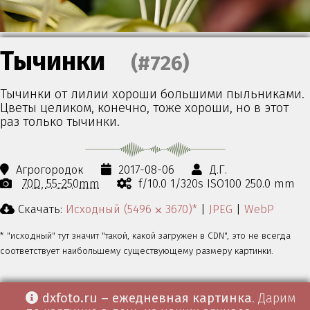
Тычинки
(#726)
Тычинки от лилии хороши большими пыльниками.
Цветы целиком, конечно, тоже хороши, но в этот
раз только тычинки.
Агрогородок
2017-08-06
Д.Г.
70D
55-250mm
f/10.0 1/320s ISO100 250.0 mm
Скачать:
Исходный (5496 ⨉ 3670)*
|
JPEG
|
WebP
* "исходный" тут значит "такой, какой загружен в CDN", это не всегда
соответствует наибольшему существующему размеру картинки.
dxfoto.ru – ежедневная картинка
. Дарим