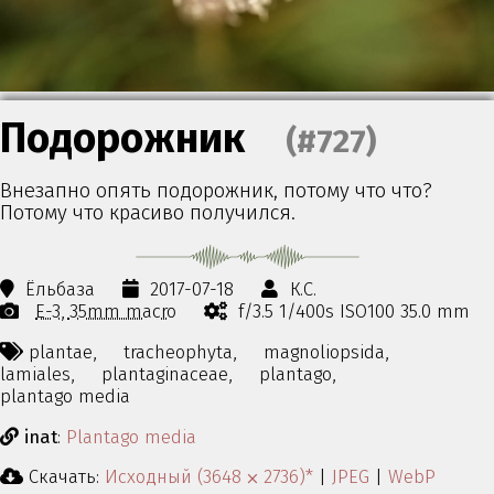
Подорожник
(#727)
Внезапно опять подорожник, потому что что?
Потому что красиво получился.
Ёльбаза
2017-07-18
К.С.
E-3
35mm macro
f/3.5 1/400s ISO100 35.0 mm
plantae,
tracheophyta,
magnoliopsida,
lamiales,
plantaginaceae,
plantago,
plantago media
inat
:
Plantago media
Скачать:
Исходный (3648 ⨉ 2736)*
|
JPEG
|
WebP