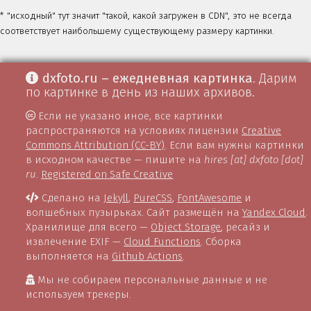
* "исходный" тут значит "такой, какой загружен в CDN", это не всегда
соответствует наибольшему существующему размеру картинки.
dxfoto.ru – ежедневная картинка
. Дарим
по картинке в день из наших архивов.
Если не указано иное, все картинки
распространяются на условиях лицензии
Creative
Commons Attribution (CC-BY)
. Если вам нужны картинки
в исходном качестве — пишите на
hires [at] dxfoto [dot]
ru
.
Registered on Safe Creative
Сделано на
Jekyll
,
PureCSS
,
FontAwesome
и
волшебных пузырьках. Сайт размещён на
Yandex Cloud
.
Хранилище для всего —
Object Storage
, ресайз и
извлечение EXIF —
Cloud Functions
. Сборка
выполняется на
Github Actions
.
Мы не собираем персональные данные и не
используем трекеры.