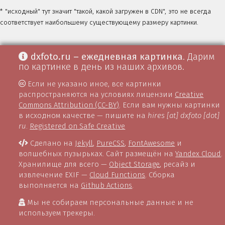
* "исходный" тут значит "такой, какой загружен в CDN", это не всегда
соответствует наибольшему существующему размеру картинки.
dxfoto.ru – ежедневная картинка
. Дарим
по картинке в день из наших архивов.
Если не указано иное, все картинки
распространяются на условиях лицензии
Creative
Commons Attribution (CC-BY)
. Если вам нужны картинки
в исходном качестве — пишите на
hires [at] dxfoto [dot]
ru
.
Registered on Safe Creative
Сделано на
Jekyll
,
PureCSS
,
FontAwesome
и
волшебных пузырьках. Сайт размещён на
Yandex Cloud
.
Хранилище для всего —
Object Storage
, ресайз и
извлечение EXIF —
Cloud Functions
. Сборка
выполняется на
Github Actions
.
Мы не собираем персональные данные и не
используем трекеры.