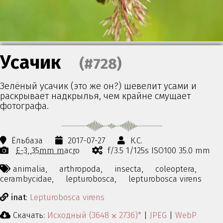
Усачик
(#728)
Зелёный усачик (это же он?) шевелит усами и
раскрывает надкрылья, чем крайне смущает
фотографа.
Ёльбаза
2017-07-27
К.С.
E-3
35mm macro
f/3.5 1/125s ISO100 35.0 mm
animalia,
arthropoda,
insecta,
coleoptera,
cerambycidae,
lepturobosca,
lepturobosca virens
inat
:
Lepturobosca virens
Скачать:
Исходный (3648 ⨉ 2736)*
|
JPEG
|
WebP