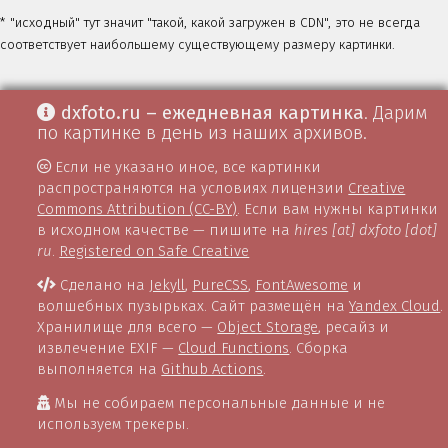
* "исходный" тут значит "такой, какой загружен в CDN", это не всегда
соответствует наибольшему существующему размеру картинки.
dxfoto.ru – ежедневная картинка
. Дарим
по картинке в день из наших архивов.
Если не указано иное, все картинки
распространяются на условиях лицензии
Creative
Commons Attribution (CC-BY)
. Если вам нужны картинки
в исходном качестве — пишите на
hires [at] dxfoto [dot]
ru
.
Registered on Safe Creative
Сделано на
Jekyll
,
PureCSS
,
FontAwesome
и
волшебных пузырьках. Сайт размещён на
Yandex Cloud
.
Хранилище для всего —
Object Storage
, ресайз и
извлечение EXIF —
Cloud Functions
. Сборка
выполняется на
Github Actions
.
Мы не собираем персональные данные и не
используем трекеры.