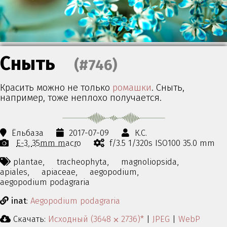
Сныть
(#746)
Красить можно не только
ромашки
. Сныть,
например, тоже неплохо получается.
Ёльбаза
2017-07-09
К.С.
E-3
35mm macro
f/3.5 1/320s ISO100 35.0 mm
plantae,
tracheophyta,
magnoliopsida,
apiales,
apiaceae,
aegopodium,
aegopodium podagraria
inat
:
Aegopodium podagraria
Скачать:
Исходный (3648 ⨉ 2736)*
|
JPEG
|
WebP