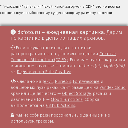
* "исходный" тут значит "такой, какой загружен в CDN", это не всегда
соответствует наибольшему существующему размеру картинки.
dxfoto.ru – ежедневная картинка
. Дарим
по картинке в день из наших архивов.
Если не указано иное, все картинки
распространяются на условиях лицензии
Creative
Commons Attribution (CC-BY)
. Если вам нужны картинки
в исходном качестве — пишите на
hires [at] dxfoto [dot]
ru
.
Registered on Safe Creative
Сделано на
Jekyll
,
PureCSS
,
FontAwesome
и
волшебных пузырьках. Сайт размещён на
Yandex Cloud
.
Хранилище для всего —
Object Storage
, ресайз и
извлечение EXIF —
Cloud Functions
. Сборка
выполняется на
Github Actions
.
Мы не собираем персональные данные и не
используем трекеры.