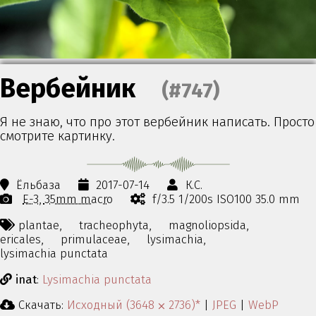
Вербейник
(#747)
Я не знаю, что про этот вербейник написать. Просто
смотрите картинку.
Ёльбаза
2017-07-14
К.С.
E-3
35mm macro
f/3.5 1/200s ISO100 35.0 mm
plantae,
tracheophyta,
magnoliopsida,
ericales,
primulaceae,
lysimachia,
lysimachia punctata
inat
:
Lysimachia punctata
Скачать:
Исходный (3648 ⨉ 2736)*
|
JPEG
|
WebP