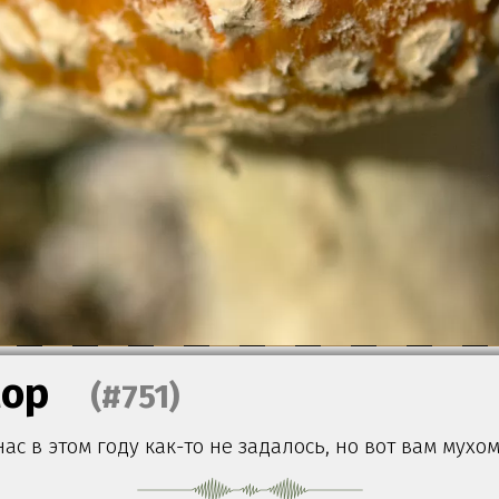
ор
(#751)
нас в этом году как-то не задалось, но вот вам мухом