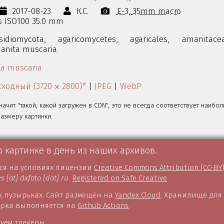
2017-08-23
К.С.
E-3
35mm macro
0s ISO100 35.0 mm
sidiomycota,
agaricomycetes,
agaricales,
amanitacea
anita muscaria
a muscaria
ходный (3720 ⨉ 2800)*
|
JPEG
|
WebP
значит "такой, какой загружен в CDN", это не всегда соответствует наибо
змеру картинки.
о картинке в день из наших архивов.
тся на условиях лицензии
Creative Commons Attribution (CC-BY
es [at] dxfoto [dot] ru
.
Registered on Safe Creative
 пузырьках. Сайт размещён на
Yandex Cloud
. Хранилище для
борка выполняется на
Github Actions
.
уем трекеры.