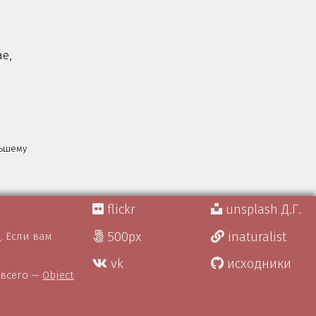
e,
льшему
flickr
unsplash Д.Г.
500px
inaturalist
)
. Если вам
vk
исходники
 всего —
Object