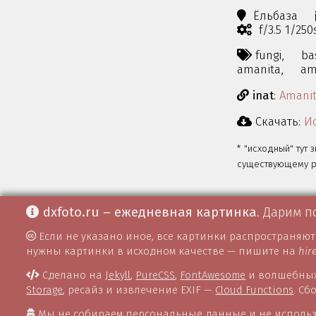
Ёльбаза
f/3.5 1/25
fungi,
ba
amanita,
am
inat
:
Amanit
Скачать:
Ис
* "исходный" тут 
существующему ра
dxfoto.ru – ежедневная картинка
. Дарим п
Если не указано иное, все картинки распространяю
нужны картинки в исходном качестве — пишите на
hir
Сделано на
Jekyll
,
PureCSS
,
FontAwesome
и волшебных
Storage
, ресайз и извлечение EXIF —
Cloud Functions
. С
Мы не собираем персональные данные и не использ