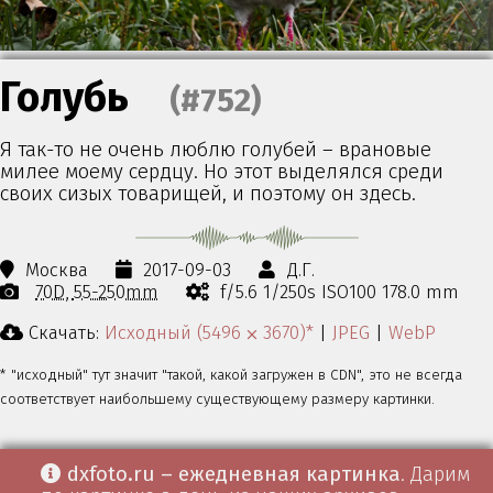
Голубь
(#752)
Я так-то не очень люблю голубей – врановые
милее моему сердцу. Но этот выделялся среди
своих сизых товарищей, и поэтому он здесь.
Москва
2017-09-03
Д.Г.
70D
55-250mm
f/5.6 1/250s ISO100 178.0 mm
Скачать:
Исходный (5496 ⨉ 3670)*
|
JPEG
|
WebP
* "исходный" тут значит "такой, какой загружен в CDN", это не всегда
соответствует наибольшему существующему размеру картинки.
dxfoto.ru – ежедневная картинка
. Дарим