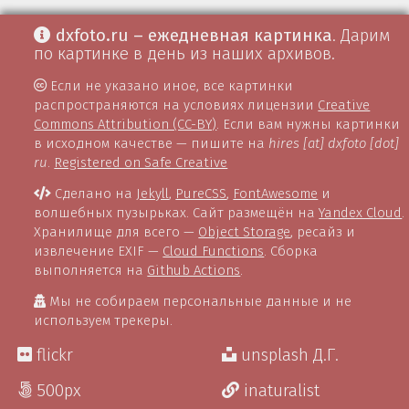
dxfoto.ru – ежедневная картинка
. Дарим
по картинке в день из наших архивов.
Если не указано иное, все картинки
распространяются на условиях лицензии
Creative
Commons Attribution (CC-BY)
. Если вам нужны картинки
в исходном качестве — пишите на
hires [at] dxfoto [dot]
ru
.
Registered on Safe Creative
Сделано на
Jekyll
,
PureCSS
,
FontAwesome
и
волшебных пузырьках. Сайт размещён на
Yandex Cloud
.
Хранилище для всего —
Object Storage
, ресайз и
извлечение EXIF —
Cloud Functions
. Сборка
выполняется на
Github Actions
.
Мы не собираем персональные данные и не
используем трекеры.
flickr
unsplash Д.Г.
500px
inaturalist