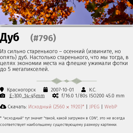
Дуб
(#796)
Из сильно старенького – осенний (извините, но
опять) дуб. Настолько старенького, что мы тогда, в
целях экономии места на флешке ужимали фотки
до 5 мегапикселей.
Красногорск
2007-10-01
К.С.
E-300
14-45mm
f/16.0 1/80s ISO200 45.0 mm
Скачать:
Исходный (2560 ⨉ 1920)*
|
JPEG
|
WebP
* "исходный" тут значит "такой, какой загружен в CDN", это не всегда
соответствует наибольшему существующему размеру картинки.