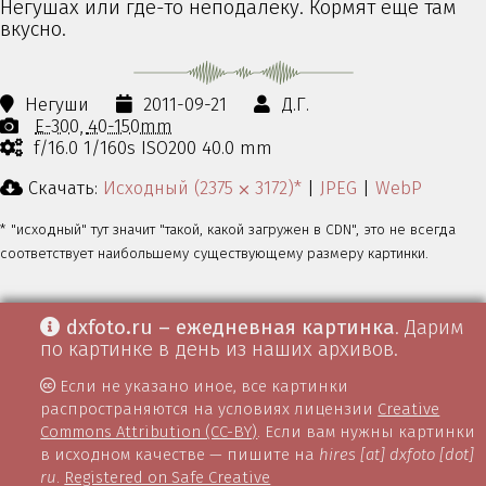
Негушах или где-то неподалёку. Кормят ещё там
вкусно.
Негуши
2011-09-21
Д.Г.
E-300
40-150mm
f/16.0 1/160s ISO200 40.0 mm
Скачать:
Исходный (2375 ⨉ 3172)*
|
JPEG
|
WebP
* "исходный" тут значит "такой, какой загружен в CDN", это не всегда
соответствует наибольшему существующему размеру картинки.
dxfoto.ru – ежедневная картинка
. Дарим
по картинке в день из наших архивов.
Если не указано иное, все картинки
распространяются на условиях лицензии
Creative
Commons Attribution (CC-BY)
. Если вам нужны картинки
в исходном качестве — пишите на
hires [at] dxfoto [dot]
ru
.
Registered on Safe Creative