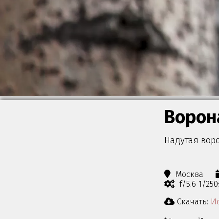
Ворон
Надутая воро
Москва
f/5.6 1/25
Скачать:
Ис