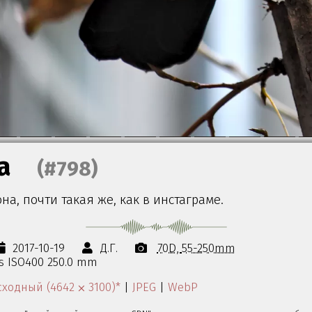
а
(#798)
на, почти такая же, как в инстаграме.
2017-10-19
Д.Г.
70D
55-250mm
0s ISO400 250.0 mm
ходный (4642 ⨉ 3100)*
|
JPEG
|
WebP