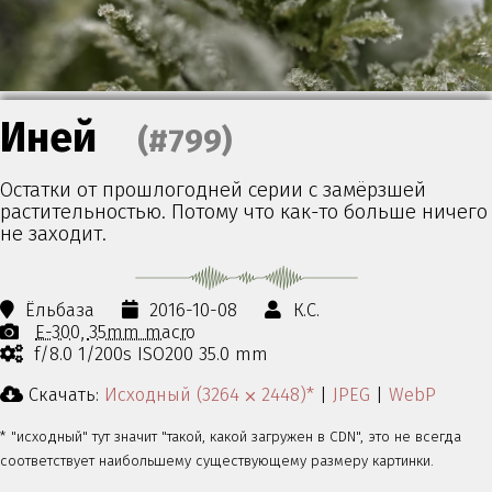
Иней
(#799)
Остатки от прошлогодней серии с замёрзшей
растительностью. Потому что как-то больше ничего
не заходит.
Ёльбаза
2016-10-08
К.С.
E-300
35mm macro
f/8.0 1/200s ISO200 35.0 mm
Скачать:
Исходный (3264 ⨉ 2448)*
|
JPEG
|
WebP
* "исходный" тут значит "такой, какой загружен в CDN", это не всегда
соответствует наибольшему существующему размеру картинки.