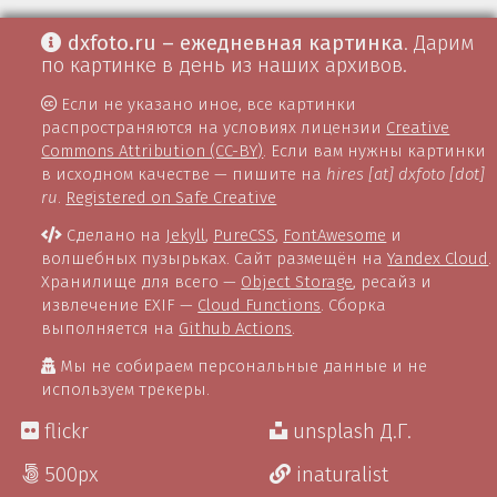
dxfoto.ru – ежедневная картинка
. Дарим
по картинке в день из наших архивов.
Если не указано иное, все картинки
распространяются на условиях лицензии
Creative
Commons Attribution (CC-BY)
. Если вам нужны картинки
в исходном качестве — пишите на
hires [at] dxfoto [dot]
ru
.
Registered on Safe Creative
Сделано на
Jekyll
,
PureCSS
,
FontAwesome
и
волшебных пузырьках. Сайт размещён на
Yandex Cloud
.
Хранилище для всего —
Object Storage
, ресайз и
извлечение EXIF —
Cloud Functions
. Сборка
выполняется на
Github Actions
.
Мы не собираем персональные данные и не
используем трекеры.
flickr
unsplash Д.Г.
500px
inaturalist