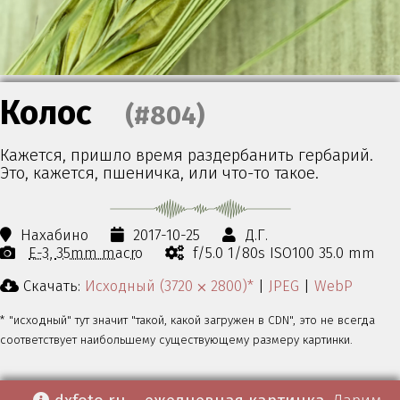
Колос
(#804)
Кажется, пришло время раздербанить гербарий.
Это, кажется, пшеничка, или что-то такое.
Нахабино
2017-10-25
Д.Г.
E-3
35mm macro
f/5.0 1/80s ISO100 35.0 mm
Скачать:
Исходный (3720 ⨉ 2800)*
|
JPEG
|
WebP
* "исходный" тут значит "такой, какой загружен в CDN", это не всегда
соответствует наибольшему существующему размеру картинки.