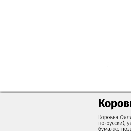
Коров
Коровка
Oeno
по-русски), 
бумажке поз