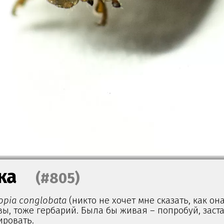
ка
(#805)
pia conglobata
(никто не хочет мне сказать, как он
увы, тоже гербарий. Была бы живая – попробуй, заст
ировать.