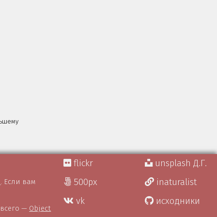
льшему
flickr
unsplash Д.Г.
500px
inaturalist
)
. Если вам
vk
исходники
 всего —
Object