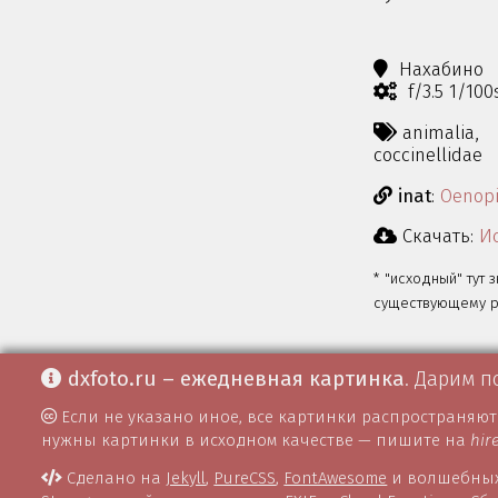
Нахабино
f/3.5 1/10
animalia,
coccinellidae
inat
:
Oenopi
Скачать:
Ис
* "исходный" тут 
существующему ра
dxfoto.ru – ежедневная картинка
. Дарим п
Если не указано иное, все картинки распространяю
нужны картинки в исходном качестве — пишите на
hir
Сделано на
Jekyll
,
PureCSS
,
FontAwesome
и волшебных