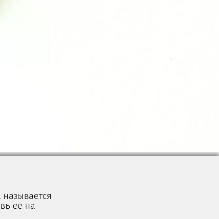
а называется
авь её на