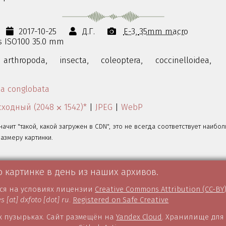
2017-10-25
Д.Г.
E-3
35mm macro
0s ISO100 35.0 mm
arthropoda,
insecta,
coleoptera,
coccinelloidea,
a conglobata
ходный (2048 ⨉ 1542)*
|
JPEG
|
WebP
значит "такой, какой загружен в CDN", это не всегда соответствует наибо
змеру картинки.
о картинке в день из наших архивов.
тся на условиях лицензии
Creative Commons Attribution (CC-BY
es [at] dxfoto [dot] ru
.
Registered on Safe Creative
 пузырьках. Сайт размещён на
Yandex Cloud
. Хранилище для