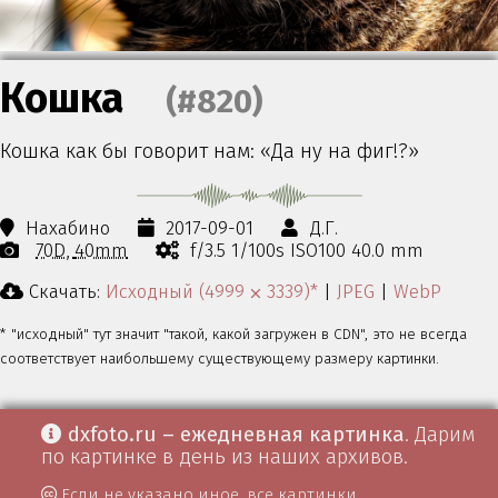
Кошка
(#820)
Кошка как бы говорит нам: «Да ну на фиг!?»
Нахабино
2017-09-01
Д.Г.
70D
40mm
f/3.5 1/100s ISO100 40.0 mm
Скачать:
Исходный (4999 ⨉ 3339)*
|
JPEG
|
WebP
* "исходный" тут значит "такой, какой загружен в CDN", это не всегда
соответствует наибольшему существующему размеру картинки.
dxfoto.ru – ежедневная картинка
. Дарим
по картинке в день из наших архивов.
Если не указано иное, все картинки