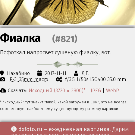
Фиалка
(#821)
Пофоткал напросвет сушёную фиалку, вот.
Нахабино
2017-11-11
Д.Г.
E-3
35mm macro
f/3.5 1/50s ISO400 35.0 mm
Скачать:
Исходный (3720 ⨉ 2800)*
|
JPEG
|
WebP
* "исходный" тут значит "такой, какой загружен в CDN", это не всегда
соответствует наибольшему существующему размеру картинки.
dxfoto.ru – ежедневная картинка
. Дарим