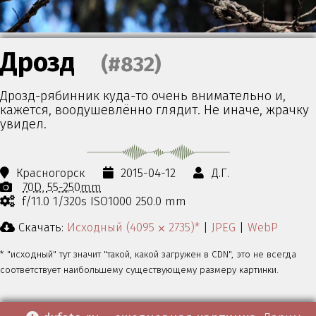
Дрозд
(#832)
Дрозд-рябинник куда-то очень внимательно и,
кажется, воодушевлённо глядит. Не иначе, жрачку
увидел.
Красногорск
2015-04-12
Д.Г.
70D
55-250mm
f/11.0 1/320s ISO1000 250.0 mm
Скачать:
Исходный (4095 ⨉ 2735)*
|
JPEG
|
WebP
* "исходный" тут значит "такой, какой загружен в CDN", это не всегда
соответствует наибольшему существующему размеру картинки.