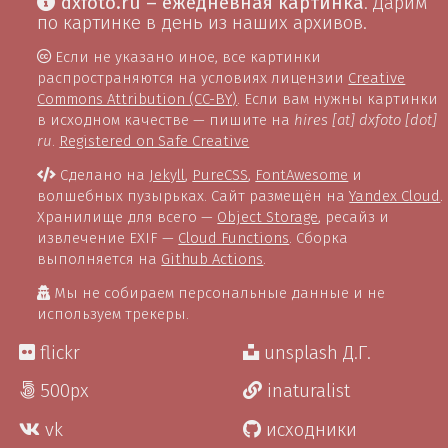
dxfoto.ru – ежедневная картинка
. Дарим
по картинке в день из наших архивов.
Если не указано иное, все картинки
распространяются на условиях лицензии
Creative
Commons Attribution (CC-BY)
. Если вам нужны картинки
в исходном качестве — пишите на
hires [at] dxfoto [dot]
ru
.
Registered on Safe Creative
Сделано на
Jekyll
,
PureCSS
,
FontAwesome
и
волшебных пузырьках. Сайт размещён на
Yandex Cloud
.
Хранилище для всего —
Object Storage
, ресайз и
извлечение EXIF —
Cloud Functions
. Сборка
выполняется на
Github Actions
.
Мы не собираем персональные данные и не
используем трекеры.
flickr
unsplash Д.Г.
500px
inaturalist
vk
исходники