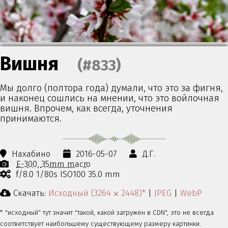
Вишня
(#833)
Мы долго (полтора года) думали, что это за фигня,
и наконец сошлись на мнении, что это войлочная
вишня. Впрочем, как всегда, уточнения
принимаются.
Нахабино
2016-05-07
Д.Г.
E-300
35mm macro
f/8.0 1/80s ISO100 35.0 mm
Скачать:
Исходный (3264 ⨉ 2448)*
|
JPEG
|
WebP
* "исходный" тут значит "такой, какой загружен в CDN", это не всегда
соответствует наибольшему существующему размеру картинки.