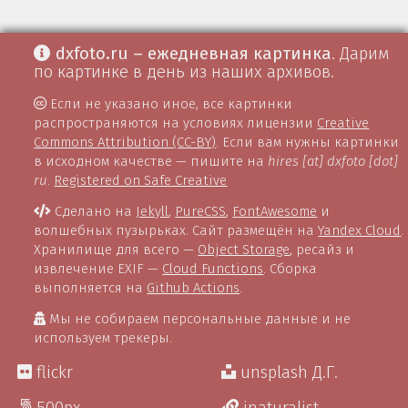
dxfoto.ru – ежедневная картинка
. Дарим
по картинке в день из наших архивов.
Если не указано иное, все картинки
распространяются на условиях лицензии
Creative
Commons Attribution (CC-BY)
. Если вам нужны картинки
в исходном качестве — пишите на
hires [at] dxfoto [dot]
ru
.
Registered on Safe Creative
Сделано на
Jekyll
,
PureCSS
,
FontAwesome
и
волшебных пузырьках. Сайт размещён на
Yandex Cloud
.
Хранилище для всего —
Object Storage
, ресайз и
извлечение EXIF —
Cloud Functions
. Сборка
выполняется на
Github Actions
.
Мы не собираем персональные данные и не
используем трекеры.
flickr
unsplash Д.Г.
500px
inaturalist