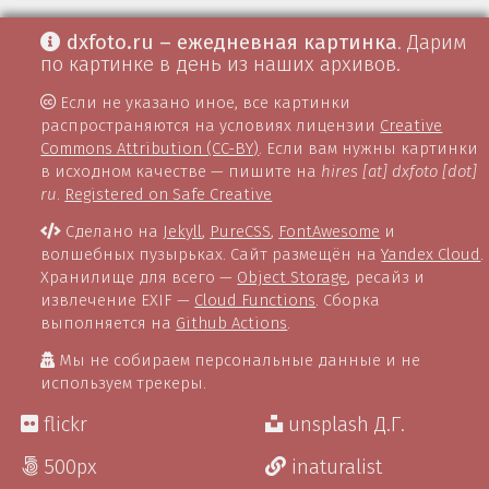
dxfoto.ru – ежедневная картинка
. Дарим
по картинке в день из наших архивов.
Если не указано иное, все картинки
распространяются на условиях лицензии
Creative
Commons Attribution (CC-BY)
. Если вам нужны картинки
в исходном качестве — пишите на
hires [at] dxfoto [dot]
ru
.
Registered on Safe Creative
Сделано на
Jekyll
,
PureCSS
,
FontAwesome
и
волшебных пузырьках. Сайт размещён на
Yandex Cloud
.
Хранилище для всего —
Object Storage
, ресайз и
извлечение EXIF —
Cloud Functions
. Сборка
выполняется на
Github Actions
.
Мы не собираем персональные данные и не
используем трекеры.
flickr
unsplash Д.Г.
500px
inaturalist