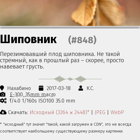
Шиповник
(#848)
Перезимовавший плод шиповника. Не такой
стрёмный, как в прошлый раз – скорее, просто
навевает грусть.
Нахабино
2017-03-18
К.С.
E-300
35mm macro
f/4.0 1/160s ISO100 35.0 mm
Скачать:
Исходный (3264 ⨉ 2448)*
|
JPEG
|
WebP
* "исходный" тут значит "такой, какой загружен в CDN", это не всегда
соответствует наибольшему существующему размеру картинки.