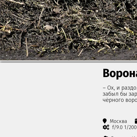
Ворон
– Ох, и разд
забыл бы зар
чёрного воро
Москва
f/9.0 1/20