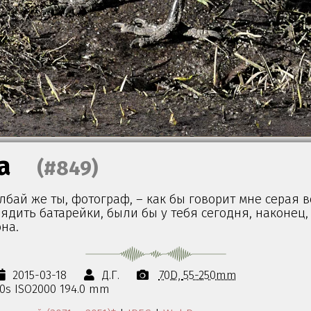
а
(#849)
олбай же ты, фотограф, – как бы говорит мне серая в
ядить батарейки, были бы у тебя сегодня, наконец,
на.
2015-03-18
Д.Г.
70D
55-250mm
00s ISO2000 194.0 mm